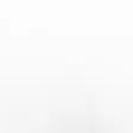
综上所述，千亿体育在体育基础设施建设、科技赋能、全民健身
推广和产业融合创新等方面，全面引领了行业发展潮流。通过科
学规划和创新实践，千亿体育不仅提升了公众健身的便利性和体
验感，也增强了全民参与体育运动的积极性和持续性。
未来，千亿体育将继续发挥示范引领作用，推动体育产业与社会
生活的深度融合，形成全民健身的长效机制。通过不断创新和优
化资源配置，千亿体育将助力构建健康中国，为公众提供更加丰
富、科学和高效的健身服务。
---
如果你愿意，我可以帮你**优化字数，确保全文接近3000字
**，同时保持每个自然段均匀、逻辑清晰，让文章更加丰满。
你希望我帮你做这个优化吗？