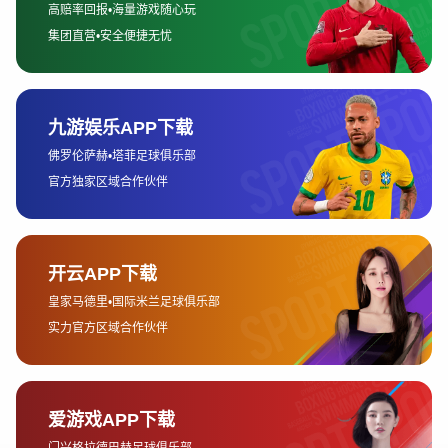
备、可穿戴技术和大数据分析，千亿体育为公众提供了个性化健
身方案和运动指导。这种科技赋能不仅提升了运动体验，也增加
了健身的科学性和趣味性。
同时，千亿体育利用人工智能和虚拟现实技术，推出了沉浸式运
动训练和线上健身课程，打破了时间和空间的限制，使更多人可
以在家中或办公室轻松参与健身活动。这种创新形式吸引了年轻
群体的广泛关注，推动了全民健身的普及。
千亿体育还通过数据监测与分析，实现运动效果的实时反馈。用
户能够了解自身运动量、消耗热量和健康指标变化，从而调整锻
炼计划。这种科学管理方式不仅提升了锻炼效率，也增强了公众
参与健身的积极性。
3、全民健身推广策略
千亿体育在推广全民健身方面采取了多层次、多渠道的策略，积
极开展线下健身活动和体育赛事。通过组织马拉松、健身挑战赛
和社区运动会，吸引了大量公众参与，营造了全民健身的浓厚氛
围。
此外，千亿体育注重宣传与教育，通过线上平台、社交媒体及公
共宣传活动，普及科学健身知识和健康生活理念。教育引导和娱
乐体验相结合，有效提高了公众对健身的认知度和参与意愿。