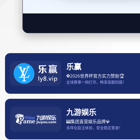
最新欧洲杯排名揭晓强
前瞻与争冠形势
2026-02-06 17:05:20
本文将围绕“最新欧洲杯排名揭晓强队走势与黑马
层次性的分析。文章首先在摘要中概述了当前欧洲
提出未来争冠形势的总体方向。接着从四个不同视
的走势与实力评估、黑马潜力与爆冷因素解析，以
提供一个全面、清晰的欧洲杯动态视角。在各部分
表现趋势，既有数据支撑，又有趋势解读，从而帮
部分将对全文核心观点进行归纳，以加强逻辑结构
要看点。
球速体育官网