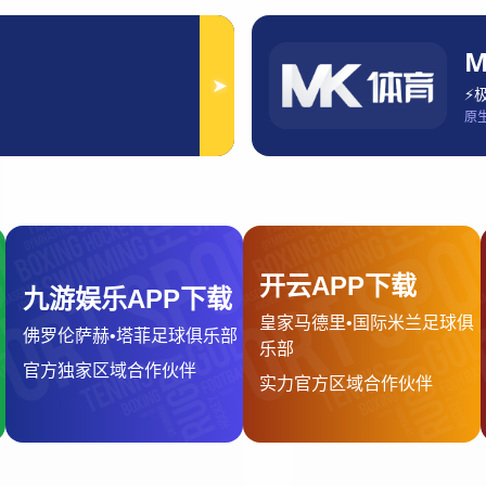
整体走势
足球盛事的欧洲杯，各强队的排名和实力形势至关重要。据最
杯中夺冠的优异表现重返世界排名首位，其整体实力和竞技状态
定性与爆发力明显增强，同时也让他们成为下一阶段赛事中最
位列前列，这些球队拥有丰富的大赛经验和成熟的战术体系。
地取得关键积分和胜利，保持在大赛中的竞争力。特别是法国
。citeturn1search5
映出其在近期大赛或资格赛中遇到了一些困难。这种排名变化
术调整和阵容适配方面需要作出更多努力。近年来，随着欧洲
citeturn1news17
评估
A排名中高居全球首位，还在过去的欧洲大赛中展现出了令人信
攻体系，使其在面对强敌时有着更高的比赛控制力，这也为其
h16
依然维持在较高水平。法国队具备出色的球员储备和战术多样