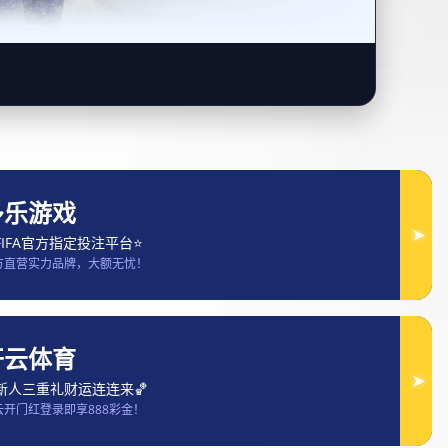
航
介绍球速体育
足球赛事
公司新闻
服务类型
加入球速体育官网
新资讯
默契球背后的竞技真相揭秘团队配合与
公平较量引发热议多方关注中
2026-07-24 18:47:42
足球防守反击经典阵型解析从四三三到
五四一战术体系演变与实战应用
2026-07-23 18:47:47