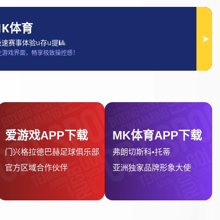
足球战术板模拟软件助力球队阵型设计
与比赛策略智能分析优化提升
2026-07-22 20:23:38
解析那不勒斯新帅孔蒂战术体系打造高
压进攻与防守平衡的新蓝图
2026-07-21 18:48:08
罗马最新转会预算曝光引援计划升级球
队重建资金分配与未来目标解析
2026-07-20 18:47:10
欧冠直播免费360带你畅享高清赛事直
播与精彩瞬间全面解析更多资讯
2026-07-19 19:53:16
安菲尔德奇迹再现利物
浦逆境翻盘书写欧冠传
奇之夜震撼世界足球史
2026-07-18 20:18:05
中国女足亚洲杯荣耀夺