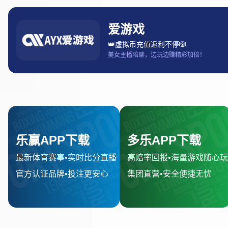
1、欧洲杯最新排名与强队
从最新的国际足联及相关排名来看，作为欧洲顶级
近的FIFA世界排名统计，西班牙凭借在上届欧洲
值得关注。这一变化反映出该队在国际大赛中的稳
受瞩目的夺冠热门之一。citeturn1news17
传统劲旅如法国、英格兰和葡萄牙等同样在排名中
在不同的国际赛场表现中，这些球队常常能够稳定
队，凭借其深厚的人才储备，一直在世界足坛保持着较高水准
相比之下，德国等传统强国近期排名有所滑落，反
不仅说明了实力对比的转变，也提示这些球队在战
足球整体均衡度的提高，这类大国球队面临的挑战也在增加。
2、各强队趋势分析与实力
作为上届欧洲杯冠军，西班牙队不仅在最近的FIF
服的攻守平衡能力。该队的技术型中场和灵活的进
未来的赛事征程奠定了坚实基础。citeturn1searc
法国和英格兰作为传统足球强国，它们的整体趋势