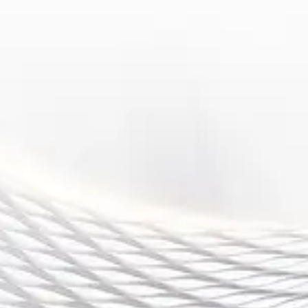
截切断对手推进线路，并迅速将球分到安全区域，这种攻防一体
向。
进攻起点。他通过中路持球推进，将对手防线逐步拉伸，为边路
。
渗透，通过不断的三角传递打破对方防守结构，使球队能够稳
对手防线偏向一侧时，Rodri会果断转移球至弱侧区域，直
二次组织，通过回做与再分配，为射门创造条件，展现出超越
强的战术适配能力。当球队需要稳守时，他会更多回撤参与后场
场核心区域，通过增加触球频率提升整体进攻节奏，使球队保