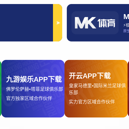
中场“节拍器”的角色。他的第一触球选择往往决定了球队由守
过简洁而精准的横向调度，有效缓解了后场压力。
球，将自己嵌入中卫与中场之间的空间，形成稳定的出球点。这
持续掌控比赛节奏，避免陷入对手的节奏陷阱。
当对手防线前压时，他能够迅速完成纵向直塞或斜向转移，将
为球队破局的重要手段。
变整个进攻方向，使得原本密集的防守结构被瞬间撕开，这种“隐
能力。他并不依赖频繁的身体对抗，而是通过提前预判对手传球
击发起点。
义。当对手试图通过中路渗透时，Rodri总能提前封锁传球
级。
球权，他能够第一时间进行反抢或延缓对手推进，为队友回防
。