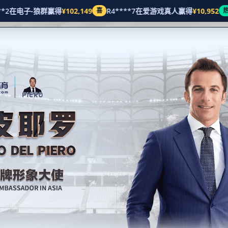
足球赛事
公司新闻
服务类型
加入球速体育官网
足球赛事
首页
足球赛事