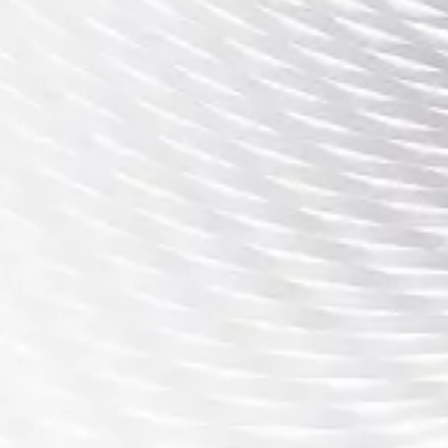
持持续压制力。
这种灵活的角色切换，使他不仅仅是固定位置球员
能。
在部分小组赛关键战术调整中，教练甚至围绕Rod
任也体现了他在战术体系中的不可替代性。
总结：
通过对罗德里世界杯小组赛高光集锦与战术解析的
控场节奏的稳定输出，到防守端的精准拦截，他在
比赛的攻防转换速度，更在无形中决定球队整体战
作为entity["athlete","Rodri","Span
现代中场的发展方向：既要具备防守硬度，也要拥
种综合能力，使他成为球队体系中真正意义上的“战
welcome-球速体
导航
育
介绍