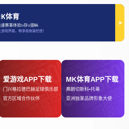
足球战术板模拟软件助力球队阵型设计
与比赛策略智能分析优化提升
2026-07-22 20:23:38
解析那不勒斯新帅孔蒂战术体系打造高
压进攻与防守平衡的新蓝图
2026-07-21 18:48:08
罗马最新转会预算曝光引援计划升级球
队重建资金分配与未来目标解析
2026-07-20 18:47:10
欧冠直播免费360带你畅享高清赛事直
播与精彩瞬间全面解析更多资讯
2026-07-19 19:53:16
安菲尔德奇迹再现利物
浦逆境翻盘书写欧冠传
奇之夜震撼世界足球史
2026-07-18 20:18:05
中国女足亚洲杯荣耀夺