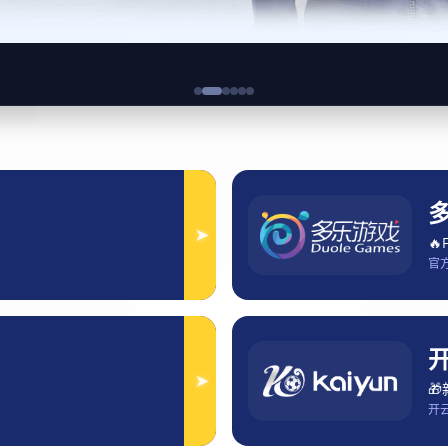
导
光集锦精彩瞬间与战术解析全
战术解析全纪录震撼回顾版”为核心线索，全面复盘在世界杯小
最
Spanish footballer"]作为中场核心所展现出的统治级表现。从控场节
推进中的隐性组织作用，他在比赛中的每一次触球都深刻影响
开解析：控场枢纽作用、防守拦截高光、进攻推进组织以及战
键瞬间与整体战术价值。通过多角度拆解，展现现代中场在顶