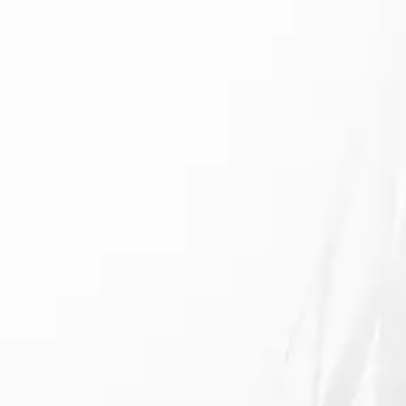
冠展现铿锵玫瑰顽强拼
搏精神再谱辉煌篇章
2026-07-16 15:21:34
顶点娱乐引领数字时代创新发展探索全
新产业生态与未来机遇趋势展望
2026-07-14 09:33:03
金星娱乐引领行业新潮流打造多元化文
化娱乐发展新篇章开启未来辉煌
2026-07-14 07:28:21
足球投注技巧全面解析与实战策略提升
胜率的科学方法分享指南宝典
2026-07-14 05:23:10
菠菜平台引领数字娱乐新趋势打造安全
便捷服务体验新篇章开启未来
2026-07-14 03:18:15