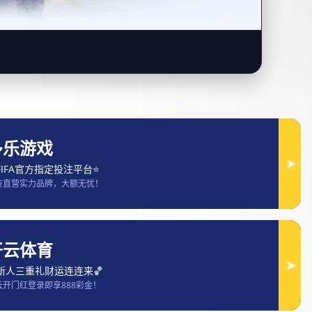
航
介绍球速体育
足球赛事
公司新闻
服务类型
加入球速体育官网
新资讯
默契球背后的竞技真相揭秘团队配合与
公平较量引发热议多方关注中
2026-07-24 18:47:42
足球防守反击经典阵型解析从四三三到
五四一战术体系演变与实战应用
2026-07-23 18:47:47