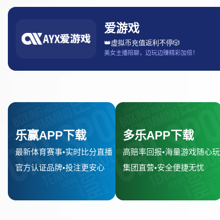
在世界杯小组赛的整体节奏中，Rodri承担着球队
转攻的质量与速度，尤其在面对高压逼抢时，他通
在多场比赛的中段阶段，Rodri通过不断回撤接
种站位策略不仅提升了控球稳定性，也让球队能够
球速体育
更为关键的是，他在节奏切换上的判断极为成熟。
比赛从静态控球瞬间切换为快速推进，这种能力成
在局部高光回合中，Rodri常常通过一脚出球改
性指挥官”的作用，是控场能力的最高体现。
防守拦截高光
在防守层面，Rodri展现出顶级后腰的空间阅读
线路，在中路区域完成关键拦截，有效阻断对方反
在小组赛多次关键回合中，他的站位选择极具战略意
角度，使得进攻不得不转向边路，从而降低威胁等
此外，他在防守转换中的反应速度极快。一旦失去
争取宝贵时间，这种“第一道屏障”的作用极为关键